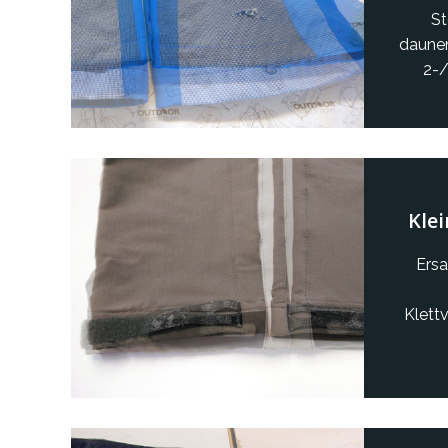
St
daune
2-/
Klei
Ersa
Klettv