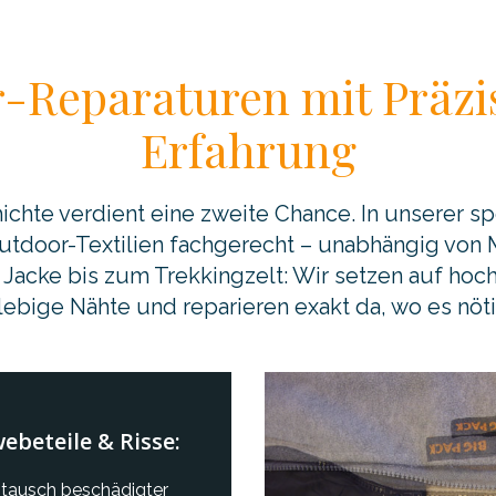
-Reparaturen mit Präzi
Erfahrung
chte verdient eine zweite Chance. In unserer spe
 Outdoor-Textilien fachgerecht – unabhängig von 
 Jacke bis zum Trekkingzelt: Wir setzen auf hoch
lebige Nähte und reparieren exakt da, wo es nötig
ebeteile & Risse:
tausch beschädigter