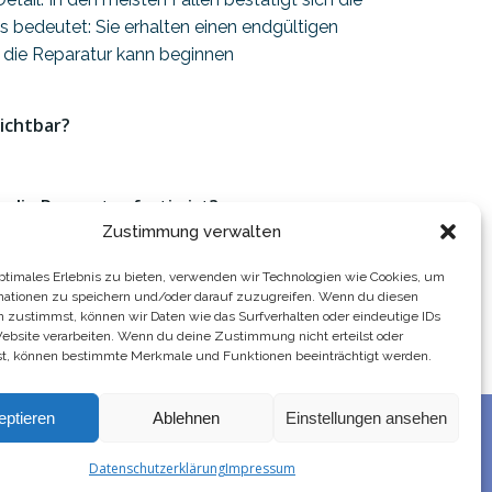
s bedeutet: Sie erhalten einen endgültigen
die Reparatur kann beginnen
ichtbar?
 die Reparatur fertig ist?
Zustimmung verwalten
optimales Erlebnis zu bieten, verwenden wir Technologien wie Cookies, um
repariert werden?
mationen zu speichern und/oder darauf zuzugreifen. Wenn du diesen
n zustimmst, können wir Daten wie das Surfverhalten oder eindeutige IDs
Website verarbeiten. Wenn du deine Zustimmung nicht erteilst oder
t, können bestimmte Merkmale und Funktionen beeinträchtigt werden.
eptieren
Ablehnen
Einstellungen ansehen
Datenschutzerklärung
Datenschutzerklärung
Impressum
Impressum
AGB