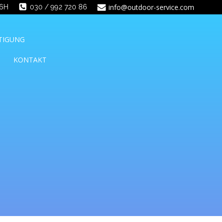
info@outdoor-service.com
16H
030 / 992 720 86
RTIGUNG
KONTAKT