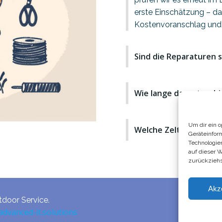
erste Einschätzung – da
Kostenvoranschlag und 
Sind die Reparaturen s
Wie lange dauert es bis
Um dir ein 
Welche Zelte können 
Geräteinfor
Technologie
auf dieser 
zurückziehs
Akz
door Service.
advanced-it.solutions