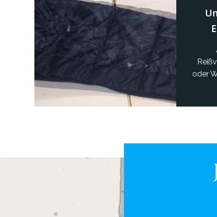
Um
E
Reißv
oder 