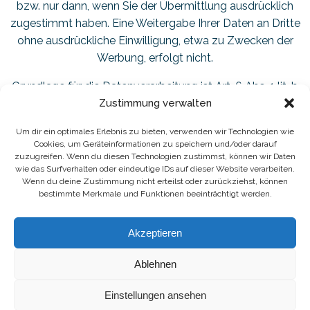
bzw. nur dann, wenn Sie der Übermittlung ausdrücklich
zugestimmt haben. Eine Weitergabe Ihrer Daten an Dritte
ohne ausdrückliche Einwilligung, etwa zu Zwecken der
Werbung, erfolgt nicht.
Grundlage für die Datenverarbeitung ist Art. 6 Abs. 1 lit. b
DSGVO, der die Verarbeitung von Daten zur Erfüllung eines
Zustimmung verwalten
Vertrags oder vorvertraglicher Maßnahmen gestattet.
Um dir ein optimales Erlebnis zu bieten, verwenden wir Technologien wie
Cookies, um Geräteinformationen zu speichern und/oder darauf
zuzugreifen. Wenn du diesen Technologien zustimmst, können wir Daten
wie das Surfverhalten oder eindeutige IDs auf dieser Website verarbeiten.
Wenn du deine Zustimmung nicht erteilst oder zurückziehst, können
bestimmte Merkmale und Funktionen beeinträchtigt werden.
Akzeptieren
© 2026 Outdoor Service.
advanced-it.solutions
Webdesign Berlin:
Ablehnen
Einstellungen ansehen